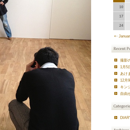
10
17
24
Januar
撮影の
1月5日
あけ
12月9
キン
自由
DIARY