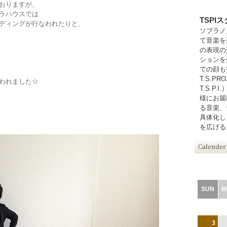
おりますが、
ラハウスでは
TSPI
ディングが行なわれたりと、
ソプラノ
て音楽を
の表現の
ションを
ての顔も
、
T.S.PR
われました☆
T.S.P
様にお届
る音楽、
具体化し
を広げる
SUN
M
3