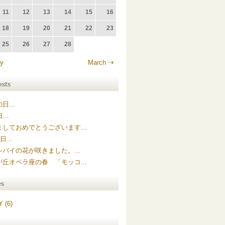
11
12
13
14
15
16
18
19
20
21
22
23
25
26
27
28
y
March
日...
...
ましておめでとうございます...
日...
シバイの花が咲きました。...
が丘オペラ座の春 「モッコ...
 (6)