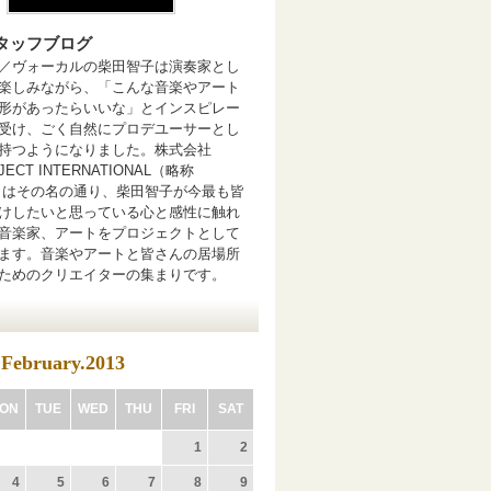
スタッフブログ
／ヴォーカルの柴田智子は演奏家とし
楽しみながら、「こんな音楽やアート
形があったらいいな」とインスピレー
受け、ごく自然にプロデユーサーとし
持つようになりました。株式会社
OJECT INTERNATIONAL（略称
.I.）はその名の通り、柴田智子が今最も皆
けしたいと思っている心と感性に触れ
音楽家、アートをプロジェクトとして
ます。音楽やアートと皆さんの居場所
ためのクリエイターの集まりです。
February.2013
ON
TUE
WED
THU
FRI
SAT
1
2
4
5
6
7
8
9