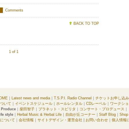
Comments
BACK TO TOP
1 of 1
OME
｜
Latest news and media
｜
T.S.P.I. Radio Channel
｜
チケットお申し込み
ついて
｜
イベントスケジュール
｜
ホールレンタル
｜
CDレーベル
｜
ワークショ
Produce
｜
柴田智子
｜
プラネット・スピリタ
｜
コンサート・プロデュース
｜
ife style
｜
Herbal Music & Herbal Life
｜
自由が丘コーナー
｜
Staff Blog
｜
Shop
.I.について
｜
会社情報
｜
サイトデザイン・運営会社
|
お問い合わせ
｜
個人情報