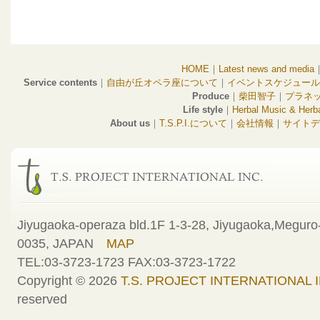
HOME
｜
Latest news and media
Service contents
｜
自由が丘オペラ座について
｜
イベントスケジュール
Produce
｜
柴田智子
｜
プラネ
Life style
｜
Herbal Music & Herba
About us
｜
T.S.P.I.について
｜
会社情報
｜
サイトデ
Jiyugaoka-operaza bld.1F 1-3-28, Jiyugaoka,Meguro-
0035, JAPAN
MAP
TEL:03-3723-1723 FAX:03-3723-1722
Copyright © 2026
T.S. PROJECT INTERNATIONAL I
reserved