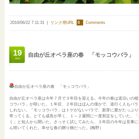
2010/06/22 7:11:31
|
リンク用URL
0
Comments
19
自由が丘オペラ座の春 「モッコウバラ」
Jun
自由が丘オペラ座の春 「モッコウバラ」
自由が丘オペラ座は今年７月で３年目を迎える。今年の春は道沿いの植
コウバラ」が咲いた。１年目、２年目はほんの僅かで、道行く人もバラ
しれない。「モッコウバラ」はトゲがないバラで、新芽に蜜がたっぷり
寄ってくる。とても成長が早く、１～２週間に一度剪定をしていた。「
く」と知人から聞いた。さっそく試してみたら、３年目の今年は見事に
ん咲いてくれた。幸せな春の贈り物だった。(梅野）