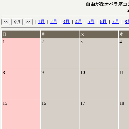
自由が丘オペラ座コ
|
1月
|
2月
|
3月
|
4月
|
5月
|
6月
|
7月
|
8
日
月
火
水
1
2
3
4
8
9
10
11
15
16
17
18